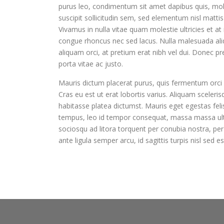
purus leo, condimentum sit amet dapibus quis, moll
suscipit sollicitudin sem, sed elementum nisl matti
Vivamus in nulla vitae quam molestie ultricies et at
congue rhoncus nec sed lacus. Nulla malesuada aliq
aliquam orci, at pretium erat nibh vel dui. Donec pr
porta vitae ac justo.
Mauris dictum placerat purus, quis fermentum orci v
Cras eu est ut erat lobortis varius. Aliquam sceler
habitasse platea dictumst. Mauris eget egestas felis
tempus, leo id tempor consequat, massa massa ultrice
sociosqu ad litora torquent per conubia nostra, p
ante ligula semper arcu, id sagittis turpis nisl sed es