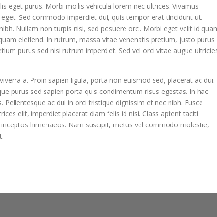
is eget purus. Morbi mollis vehicula lorem nec ultrices. Vivamus
s eget. Sed commodo imperdiet dui, quis tempor erat tincidunt ut.
 nibh. Nullam non turpis nisi, sed posuere orci. Morbi eget velit id qua
uam eleifend. In rutrum, massa vitae venenatis pretium, justo purus
etium purus sed nisi rutrum imperdiet. Sed vel orci vitae augue ultricie
iverra a. Proin sapien ligula, porta non euismod sed, placerat ac dui.
isque purus sed sapien porta quis condimentum risus egestas. In hac
. Pellentesque ac dui in orci tristique dignissim et nec nibh. Fusce
s elit, imperdiet placerat diam felis id nisi. Class aptent taciti
er inceptos himenaeos. Nam suscipit, metus vel commodo molestie,
t.